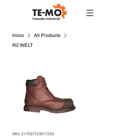
Inicio
All Products
R2 WELT
SKU: 217537123517253