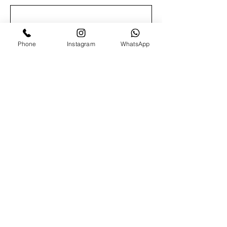
APELLIDO
Phone
Instagram
WhatsApp
CORREO
SECTOR
TELÉFONO
DEJA TU MENSAJE...